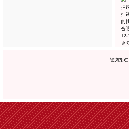
挂
挂
的
合
12-
更
被浏览过 