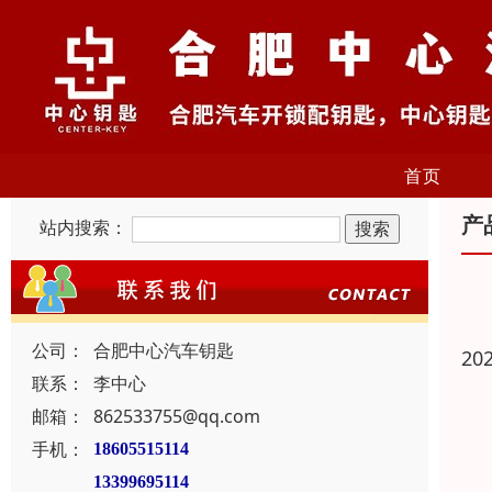
首页
产
站内搜索：
公司：
合肥中心汽车钥匙
20
联系：
李中心
邮箱：
862533755@qq.com
手机：
18605515114
13399695114