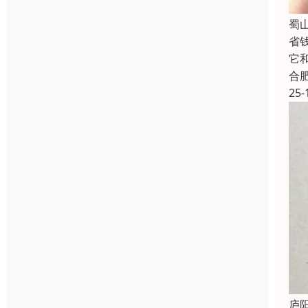
蜀
省
它
合
25-
庐