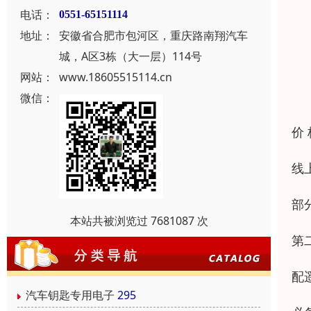
电话：
0551-65151114
地址：
安徽省合肥市包河区，重庆路南翔汽车
城，A区3栋（大一层）114号
网站：
www.18605515114.cn
微信：
价
线
部
本站共被浏览过 7681087 次
第
配
汽车钥匙专用电子
295