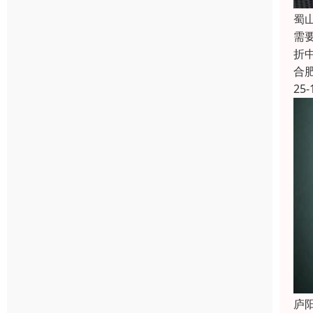
蜀
需
折
合
25-
庐