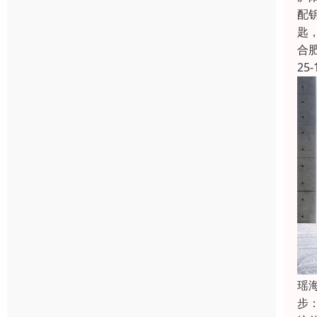
配
匙
合
25-
瑶
步