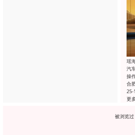
瑶
汽
操
合
25-
更
被浏览过 