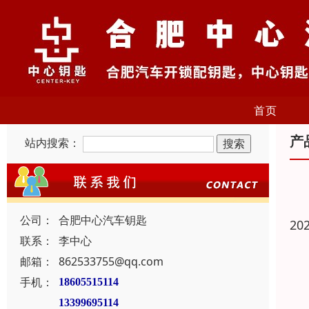
首页
产
站内搜索：
公司：
合肥中心汽车钥匙
20
联系：
李中心
邮箱：
862533755@qq.com
手机：
18605515114
13399695114