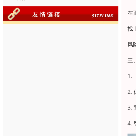
在
找
风
三
1
2
3
4