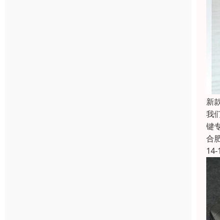
新
我
键
合
14-