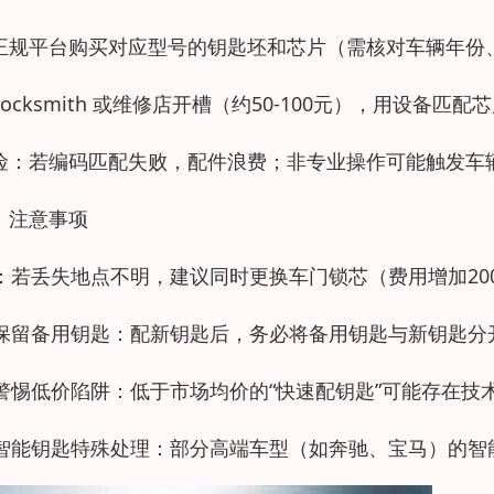
正规平台购买对应型号的钥匙坯和芯片（需核对车辆年份
 locksmith 或维修店开槽（约50-100元），用设备匹
险：若编码匹配失败，配件浪费；非专业操作可能触发车
、注意事项
. ：若丢失地点不明，建议同时更换车门锁芯（费用增加20
. 保留备用钥匙：配新钥匙后，务必将备用钥匙与新钥匙
. 警惕低价陷阱：低于市场均价的“快速配钥匙”可能存在
. 智能钥匙特殊处理：部分高端车型（如奔驰、宝马）的