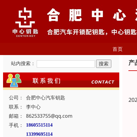
首页
产
站内搜索：
公司：
合肥中心汽车钥匙
20
联系：
李中心
邮箱：
862533755@qq.com
手机：
18605515114
13399695114