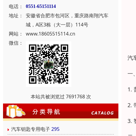
电话：
0551-65151114
地址：
安徽省合肥市包河区，重庆路南翔汽车
城，A区3栋（大一层）114号
网站：
www.18605515114.cn
微信：
汽
一
1
本站共被浏览过 7691768 次
2
3
汽车钥匙专用电子
295