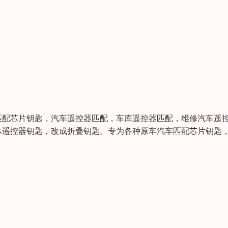
匹配芯片钥匙，汽车遥控器匹配，车库遥控器匹配，维修汽车遥
体遥控器钥匙，改成折叠钥匙。专为各种原车汽车匹配芯片钥匙