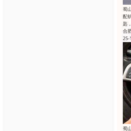
蜀
配
匙
合
25-
蜀