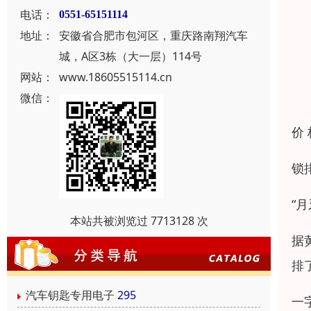
电话：
0551-65151114
地址：
安徽省合肥市包河区，重庆路南翔汽车
城，A区3栋（大一层）114号
网站：
www.18605515114.cn
微信：
价
锁
“
本站共被浏览过 7713128 次
据
排
汽车钥匙专用电子
295
一