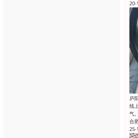
20-
庐
线
气
合
25-