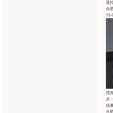
遥
合
15-
瑶
步
统
合