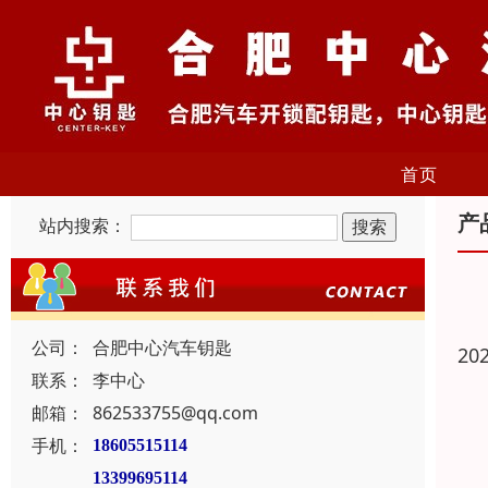
首页
产
站内搜索：
公司：
合肥中心汽车钥匙
20
联系：
李中心
邮箱：
862533755@qq.com
手机：
18605515114
13399695114