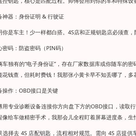
遥控钥匙，核心是匹配过程。师傅会用到你的车和特殊设
备神器：身份证明 & 行驶证
明你是车主！少一样都白搭。4S店和正规钥匙店必须查
心密码：防盗密码（PIN码）
辆车独有的“电子身份证”，存在厂家数据库或你随车的密
能花钱查，但耗时费钱！我那张小黄卡早不知丢哪了，多花
备操作：OBD接口是关键
傅用专业诊断设备连接你方向盘下方的OBD接口，读取行
程像给车做精密手术，我那会儿全程盯着屏幕进度条，生
果选择去 4S 店配钥匙，流程相对规范。需向 4S 店