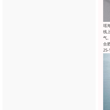
瑶
线
气
合
25-