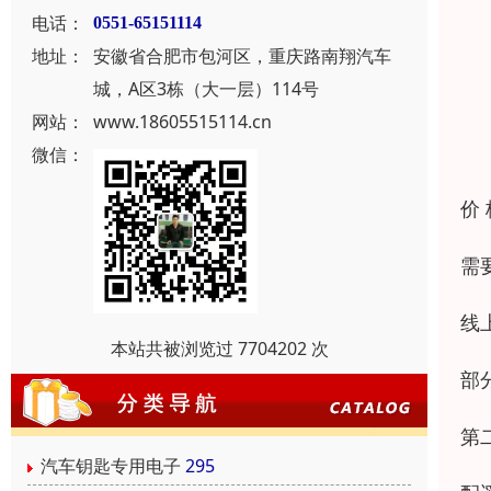
电话：
0551-65151114
地址：
安徽省合肥市包河区，重庆路南翔汽车
城，A区3栋（大一层）114号
网站：
www.18605515114.cn
微信：
价
需
线
本站共被浏览过 7704202 次
部
第
汽车钥匙专用电子
295