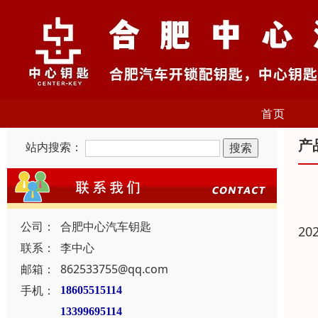
首页
产
站内搜索：
公司：
合肥中心汽车钥匙
20
联系：
李中心
邮箱：
862533755@qq.com
手机：
18605515114
13399695114